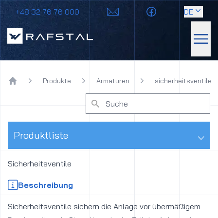
+48 32 76 76 000
DE
Rafstal
Menü
Produkte
Armaturen
sicherheitsventile
Home
⌵
Produktliste
Sicherheitsventile
Beschreibung
Sicherheitsventile sichern die Anlage vor übermäßigem