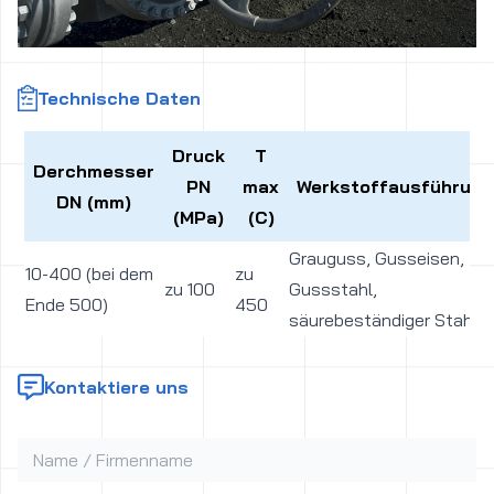
Technische Daten
Druck
T
Derchmesser
PN
max
Werkstoffausführung
DN (mm)
(MPa)
(C)
Grauguss, Gusseisen,
10-400 (bei dem
zu
zu 100
Gussstahl,
Ende 500)
450
säurebeständiger Stahl
Kontaktiere uns
Name / Firmenname