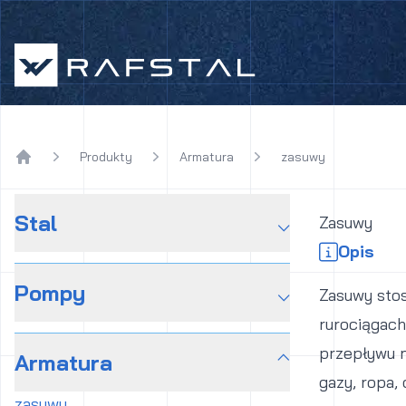
Rafstal
Produkty
Armatura
zasuwy
Home
Stal
⌵
Zasuwy
Opis
Pompy
⌵
Zasuwy sto
rurociągach
przepływu m
Armatura
⌵
gazy, ropa,
zasuwy