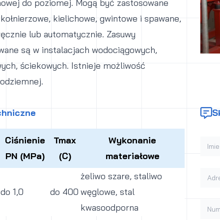
onowej do poziomej. Mogą być zastosowane
 kołnierzowe, kielichowe, gwintowe i spawane,
ęcznie lub automatycznie. Zasuwy
wane są w instalacjach wodociągowych,
ch, ściekowych. Istnieje możliwość
odziemnej.
chniczne
S
Ciśnienie
Tmax
Wykonanie
Imie 
PN (MPa)
(C)
materiałowe
Adres
żeliwo szare, staliwo
do 1,0
do 400
węglowe, stal
Numer
kwasoodporna