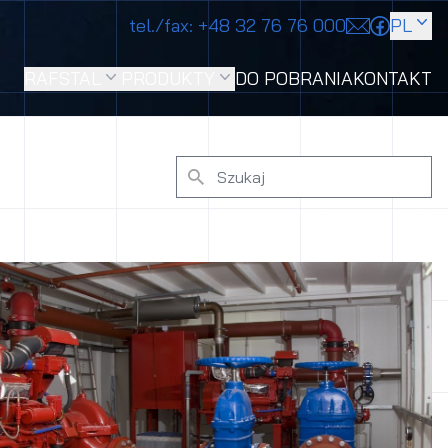
tel./fax:
+48 32 76 76 000
PL
RAFSTAL
PRODUKTY
DO POBRANIA
KONTAKT