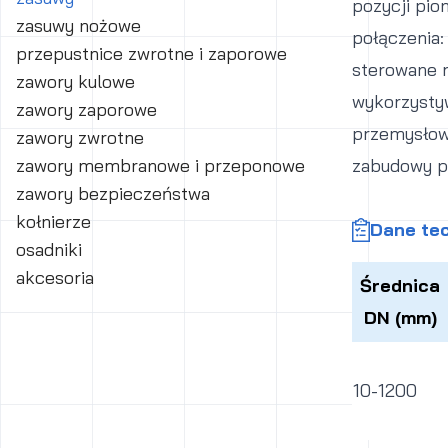
pozycji pi
zasuwy nożowe
połączenia:
przepustnice zwrotne i zaporowe
sterowane r
zawory kulowe
wykorzysty
zawory zaporowe
przemysłowy
zawory zwrotne
zawory membranowe i przeponowe
zabudowy p
zawory bezpieczeństwa
kołnierze
Dane te
osadniki
akcesoria
Średnica
DN (mm)
10-1200