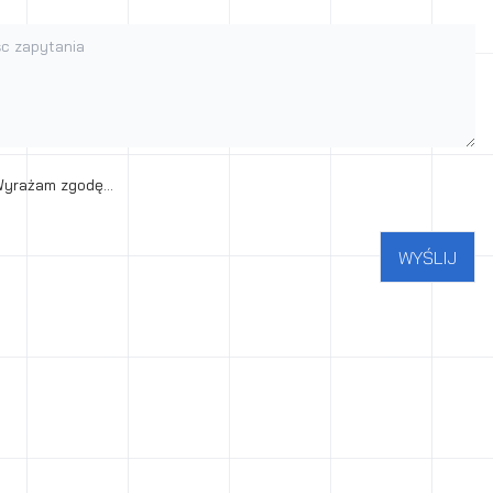
 zapytania
enie zgody na przetwarzanie danych osobowych
yrażam zgodę...
WYŚLIJ