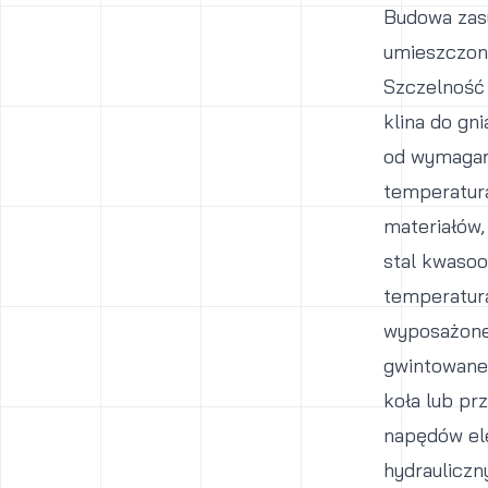
Budowa zasu
umieszczony
Szczelność 
klina do gn
od wymagań 
temperatur
materiałów,
stal kwasoo
temperatur
wyposażone 
gwintowane,
koła lub pr
napędów el
hydrauliczn