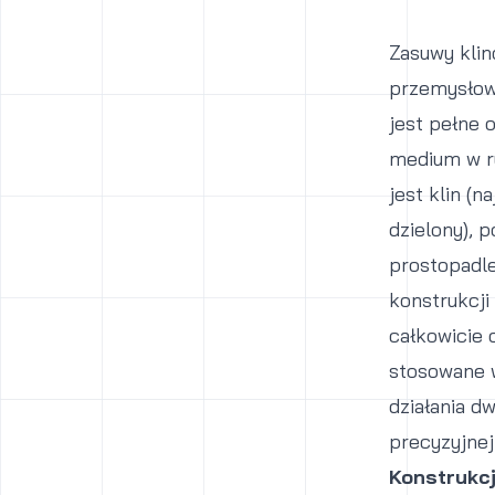
Zasuwy kli
przemysłowe
jest pełne 
medium w r
jest klin (n
dzielony), 
prostopadle
konstrukcji
całkowicie 
stosowane 
działania d
precyzyjnej
Konstrukc