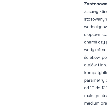
Zastosowa
Zasuwy kli
stosowanym 
wodociągowy
ciepłownicz
chemii czy 
wody (pitne
ścieków, po
olejów i in
kompatybil
parametry p
od 10 do 12
maksymalna 
medium ora