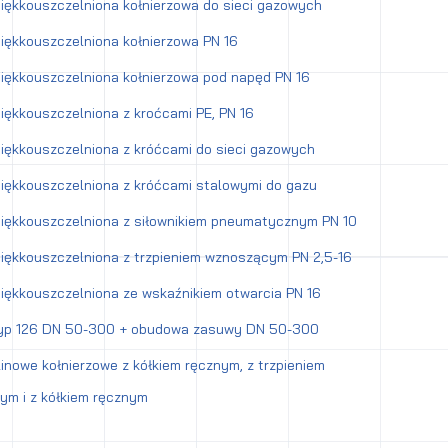
ękkouszczelniona kołnierzowa do sieci gazowych
ękkouszczelniona kołnierzowa PN 16
ękkouszczelniona kołnierzowa pod napęd PN 16
ękkouszczelniona z kroćcami PE, PN 16
ękkouszczelniona z króćcami do sieci gazowych
ękkouszczelniona z króćcami stalowymi do gazu
iękkouszczelniona z siłownikiem pneumatycznym PN 10
ękkouszczelniona z trzpieniem wznoszącym PN 2,5-16
ękkouszczelniona ze wskaźnikiem otwarcia PN 16
yp 126 DN 50-300 + obudowa zasuwy DN 50-300
inowe kołnierzowe z kółkiem ręcznym, z trzpieniem
m i z kółkiem ręcznym