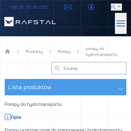
+48 32 76 76 000
PL
Rafstal
Poka
pompy do
Produkty
Pompy
hydrotransportu
Home
⌵
Lista produktów
Pompy do hydrotransportu
Opis
Pompy przeznaczone do pompowania i hydrotransportu